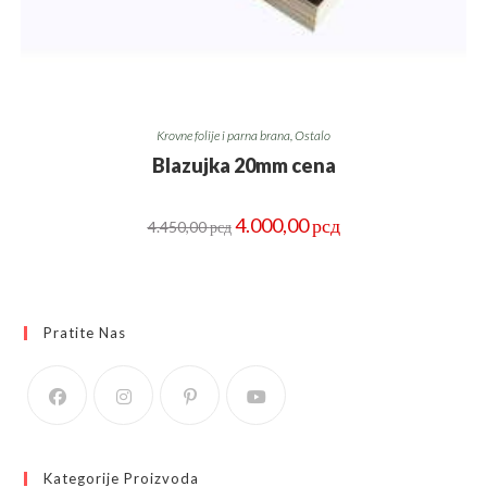
Krovne folije i parna brana
,
Ostalo
Blazujka 20mm cena
Оригинална
Тренутна
4.000,00
рсд
4.450,00
рсд
цена
цена
је
је:
била:
4.000,00 рсд.
4.450,00 рсд.
Pratite Nas
Kategorije Proizvoda