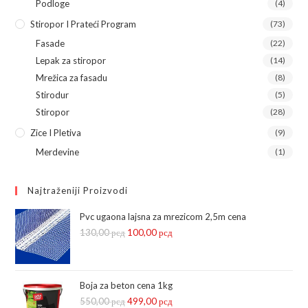
Podloge
(4)
Stiropor I Prateći Program
(73)
Fasade
(22)
Lepak za stiropor
(14)
Mrežica za fasadu
(8)
Stirodur
(5)
Stiropor
(28)
Zice I Pletiva
(9)
Merdevine
(1)
Najtraženiji Proizvodi
Pvc ugaona lajsna za mrezicom 2,5m cena
130,00
рсд
Оригинална
100,00
рсд
Тренутна
цена
цена
је
је:
била:
100,00 рсд.
Boja za beton cena 1kg
550,00
рсд
130,00 рсд.
Оригинална
499,00
рсд
Тренутна