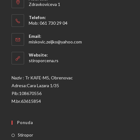
Zdravkoviceva 1
Telefon:
Mob: 061 730 29 04
Opens
Email:
in
Opens
miskovic.zeljko@yahoo.com
your
in
your
application
Website:
application
stiroporcena.rs
Naziv : Tr KAFE-M5, Obrenovac
Adresa:Cara Lazara 1/35
Pib:108670556
M.br.63615854
Ponuda
Opens
Stiropor