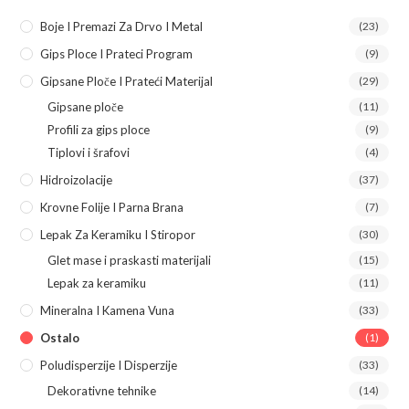
Boje I Premazi Za Drvo I Metal
(23)
Gips Ploce I Prateci Program
(9)
Gipsane Ploče I Prateći Materijal
(29)
Gipsane ploče
(11)
Profili za gips ploce
(9)
Tiplovi i šrafovi
(4)
Hidroizolacije
(37)
Krovne Folije I Parna Brana
(7)
Lepak Za Keramiku I Stiropor
(30)
Glet mase i praskasti materijali
(15)
Lepak za keramiku
(11)
Mineralna I Kamena Vuna
(33)
Ostalo
(1)
Poludisperzije I Disperzije
(33)
Dekorativne tehnike
(14)