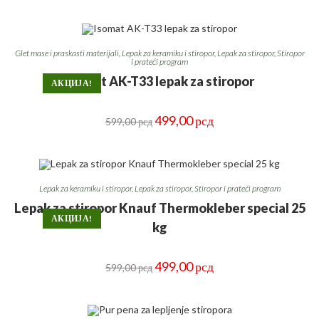
је
је:
била:
499,00 рсд.
550,00 рсд.
Glet mase i praskasti materijali
,
Lepak za keramiku i stiropor
,
Lepak za stiropor
,
Stiropor
i prateći program
Isomat AK-T33 lepak za stiropor
АКЦИЈА!
Оригинална
Тренутна
499,00
рсд
599,00
рсд
цена
цена
је
је:
била:
499,00 рсд.
599,00 рсд.
Lepak za keramiku i stiropor
,
Lepak za stiropor
,
Stiropor i prateći program
Lepak za stiropor Knauf Thermokleber special 25
АКЦИЈА!
kg
Оригинална
Тренутна
499,00
рсд
599,00
рсд
цена
цена
је
је:
била:
499,00 рсд.
599,00 рсд.