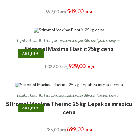
Оригинална
Тренутна
549,00
рсд
599,00
рсд
цена
цена
је
је:
била:
549,00 рсд.
599,00 рсд.
Lepak za keramiku i stiropor
,
Lepak za stiropor
,
Stiropor i prateći program
Stiromol Maxima Elastic 25kg cena
АКЦИЈА!
Оригинална
Тренутна
929,00
рсд
1.029,00
рсд
цена
цена
је
је:
била:
929,00 рсд.
1.029,00 рсд.
Lepak za keramiku i stiropor
,
Lepak za stiropor
,
Stiropor i prateći program
Stiromol Maxima Thermo 25 kg-Lepak za mrezicu
АКЦИЈА!
cena
Оригинална
Тренутна
699,00
рсд
785,00
рсд
цена
цена
је
је: