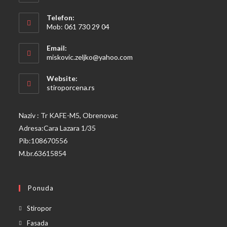
Telefon:
Mob: 061 730 29 04
Opens
Email:
in
Opens
miskovic.zeljko@yahoo.com
your
in
your
application
Website:
application
stiroporcena.rs
Naziv : Tr KAFE-M5, Obrenovac
Adresa:Cara Lazara 1/35
Pib:108670556
M.br.63615854
Ponuda
Opens
Stiropor
in
Opens
Fasada