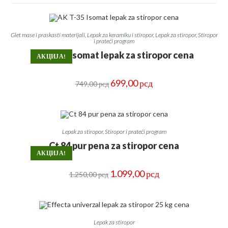
Glet mase i praskasti materijali
,
Lepak za keramiku i stiropor
,
Lepak za stiropor
,
Stiropor
i prateći program
AK T-35 Isomat lepak za stiropor cena
АКЦИЈА!
Оригинална
Тренутна
699,00
рсд
749,00
рсд
цена
цена
је
је:
била:
699,00 рсд.
749,00 рсд.
Lepak za stiropor
,
Stiropor i prateći program
Ct 84 pur pena za stiropor cena
АКЦИЈА!
Оригинална
Тренутна
1.099,00
рсд
1.250,00
рсд
цена
цена
је
је:
била:
1.099,00 рсд.
1.250,00 рсд.
Lepak za stiropor