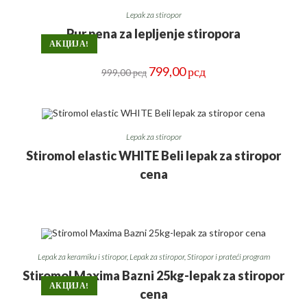
Lepak za stiropor
Pur pena za lepljenje stiropora
АКЦИЈА!
Оригинална
Тренутна
799,00
рсд
999,00
рсд
цена
цена
је
је:
била:
799,00 рсд.
999,00 рсд.
Lepak za stiropor
Stiromol elastic WHITE Beli lepak za stiropor
cena
Lepak za keramiku i stiropor
,
Lepak za stiropor
,
Stiropor i prateći program
Stiromol Maxima Bazni 25kg-lepak za stiropor
АКЦИЈА!
cena