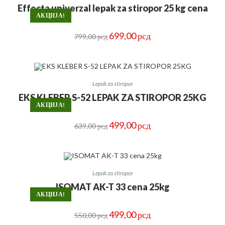
Effecta univerzal lepak za stiropor 25 kg cena
АКЦИЈА!
Оригинална
Тренутна
699,00
рсд
799,00
рсд
цена
цена
је
је:
била:
699,00 рсд.
799,00 рсд.
Lepak za stiropor
EKS KLEBER S-52 LEPAK ZA STIROPOR 25KG
АКЦИЈА!
Оригинална
Тренутна
499,00
рсд
639,00
рсд
цена
цена
је
је:
била:
499,00 рсд.
639,00 рсд.
Lepak za stiropor
ISOMAT AK-T 33 cena 25kg
АКЦИЈА!
Оригинална
Тренутна
499,00
рсд
550,00
рсд
цена
цена