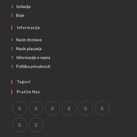
a
in
Opens
Izolacija
new
a
in
Opens
Boje
tab
new
a
in
Informacije
tab
new
a
tab
new
Nacin dostave
tab
Nacin placanja
Informacije o nama
Politika privatnosti
Tagovi
Pratite Nas
Opens
Opens
Opens
Opens
Opens
Opens
in
in
in
in
in
in
a
a
a
a
a
a
Opens
Opens