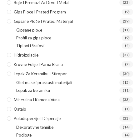
Boje I Premazi Za Drvo I Metal
(23)
Gips Ploce I Prateci Program
(9)
Gipsane Ploče I Prateći Materijal
(29)
Gipsane ploče
(11)
Profili za gips ploce
(9)
Tiplovi i šrafovi
(4)
Hidroizolacije
(37)
Krovne Folije I Parna Brana
(7)
Lepak Za Keramiku I Stiropor
(30)
Glet mase i praskasti materijali
(15)
Lepak za keramiku
(11)
Mineralna I Kamena Vuna
(33)
Ostalo
(1)
Poludisperzije I Disperzije
(33)
Dekorativne tehnike
(14)
Podloge
(4)