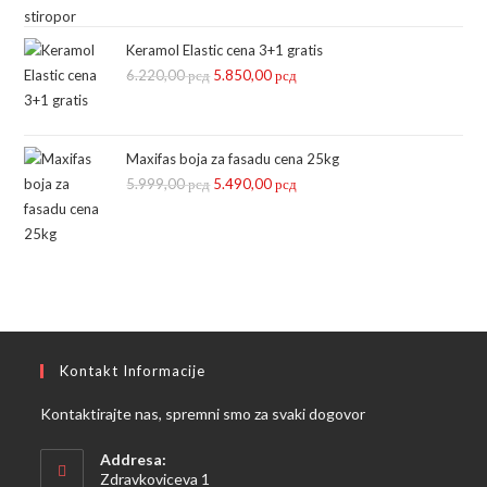
је
је:
била:
499,00 рсд.
Keramol Elastic cena 3+1 gratis
6.220,00
рсд
599,00 рсд.
Оригинална
5.850,00
рсд
Тренутна
цена
цена
је
је:
била:
5.850,00 рсд.
Maxifas boja za fasadu cena 25kg
5.999,00
рсд
6.220,00 рсд.
Оригинална
5.490,00
рсд
Тренутна
цена
цена
је
је:
била:
5.490,00 рсд.
5.999,00 рсд.
Kontakt Informacije
Kontaktirajte nas, spremni smo za svaki dogovor
Addresa:
Zdravkoviceva 1