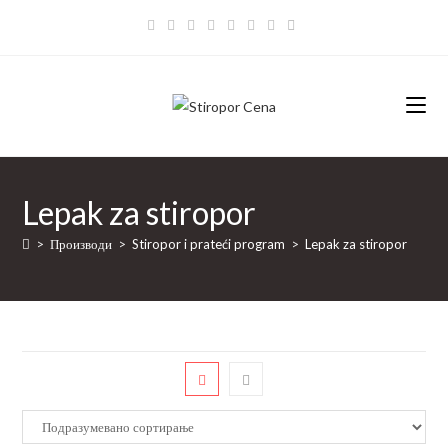
Skip
to
content
Lepak za stiropor
>
Производи
>
Stiropor i prateći program
>
Lepak za stiropor