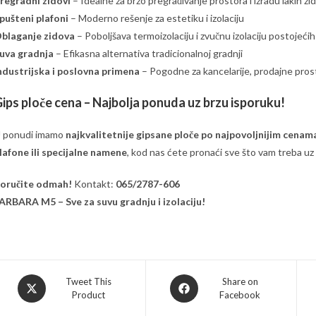
regradni zidovi
– Idealne za brzo pregrađivanje prostora i izradu lakih zi
pušteni plafoni
– Moderno rešenje za estetiku i izolaciju
blaganje zidova
– Poboljšava termoizolaciju i zvučnu izolaciju postojećih
uva gradnja
– Efikasna alternativa tradicionalnoj gradnji
ndustrijska i poslovna primena
– Pogodne za kancelarije, prodajne prosto
ips ploče cena – Najbolja ponuda uz brzu isporuku!
 ponudi imamo
najkvalitetnije gipsane ploče po najpovoljnijim cenam
lafone ili specijalne namene
, kod nas ćete pronaći sve što vam treba uz
oručite odmah!
Kontakt:
065/2787-606
ARBARA M5 – Sve za suvu gradnju i izolaciju!
Opens
Opens
Tweet This
Share on
Product
Facebook
in
in
a
a