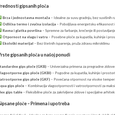
rednosti gipsanih ploča
Brza i jednostavna montaža
– Idealne za suvu gradnju, bez suvišnih 
Odlična termo i zvučna izolacija
– Poboljšava energetsku efikasnost 
Ravna i glatka površina
– Spremne za farbanje, krečenje ili postavljanj
Otpornost na vlagu i vatru
– Posebne ploče za kupatila, kuhinje i pr
Ekološki materijal
– Bez štetnih isparenja, pruža zdravu mikroklimu
rste gipsanih ploča u našoj ponudi
tandardne gips ploče (GKB)
– Univerzalna primena za pregradne zidove 
lagootporne gips ploče (GKBI)
– Pogodne za kupatila, kuhinje i prostor
atrootporne gips ploče (GKF)
– Povećana otpornost na visoke tempera
qua gips ploče
– Kombinacija vlagootpornosti i vatrootpornosti za maks
lex gips table
– Fleksibilne ploče za zakrivljene zidove i specijalne arhit
ipsane ploče – Primena i upotreba