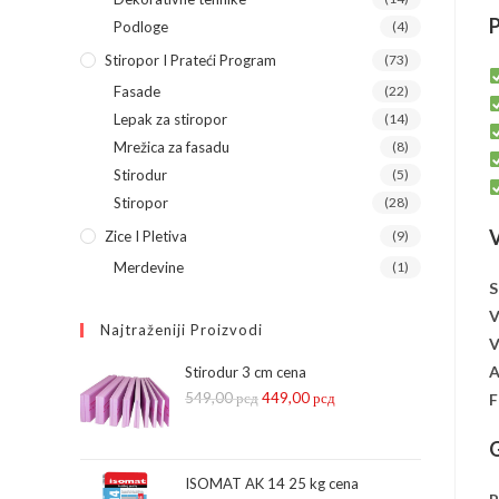
P
Podloge
(4)
Stiropor I Prateći Program
(73)
Fasade
(22)
Lepak za stiropor
(14)
Mrežica za fasadu
(8)
Stirodur
(5)
Stiropor
(28)
V
Zice I Pletiva
(9)
Merdevine
(1)
S
V
Najtraženiji Proizvodi
V
A
Stirodur 3 cm cena
549,00
рсд
Оригинална
449,00
рсд
Тренутна
F
цена
цена
G
је
је:
била:
449,00 рсд.
ISOMAT AK 14 25 kg cena