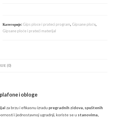
била:
799,00 рсд.
900,00 рсд.
Категорије:
Gips ploce i prateci program
,
Gipsane ploče
,
Gipsane ploče i prateći materijal
ЈЕ (0)
plafone i obloge
jal
za brzu i efikasnu izradu
pregradnih zidova, spuštenih
tpornosti i jednostavnoj ugradnji, koriste se u
stanovima,