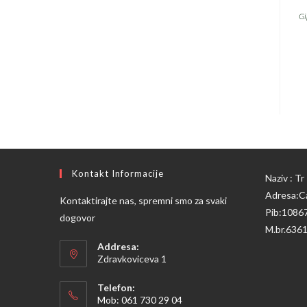
Gi
Kontakt Informacije
Naziv : T
Adresa:Ca
Kontaktirajte nas, spremni smo za svaki
Pib:1086
dogovor
M.br.636
Addresa:
Zdravkoviceva 1
Telefon:
Mob: 061 730 29 04