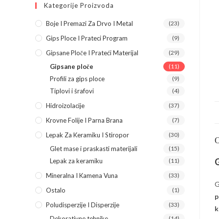
Kategorije Proizvoda
Boje I Premazi Za Drvo I Metal
(23)
Gips Ploce I Prateci Program
(9)
Gipsane Ploče I Prateći Materijal
(29)
Gipsane ploče
(11)
Profili za gips ploce
(9)
Tiplovi i šrafovi
(4)
Hidroizolacije
(37)
Krovne Folije I Parna Brana
(7)
Lepak Za Keramiku I Stiropor
(30)
Glet mase i praskasti materijali
(15)
G
Lepak za keramiku
(11)
Mineralna I Kamena Vuna
(33)
G
Ostalo
(1)
p
Poludisperzije I Disperzije
(33)
k
Dekorativne tehnike
(14)