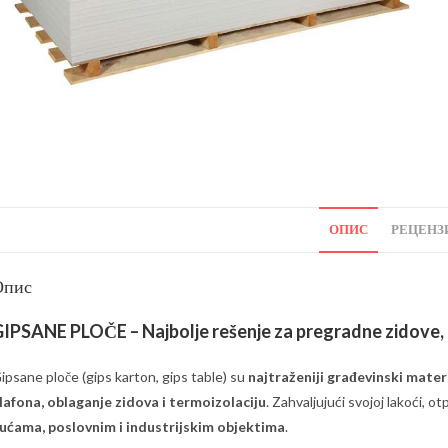
ОПИС
РЕЦЕНЗИ
Опис
IPSANE PLOČE – Najbolje rešenje za pregradne zidove, 
ipsane ploče (gips karton, gips table) su
najtraženiji građevinski materi
lafona, oblaganje zidova i termoizolaciju
. Zahvaljujući svojoj lakoći, o
ućama, poslovnim i industrijskim objektima
.