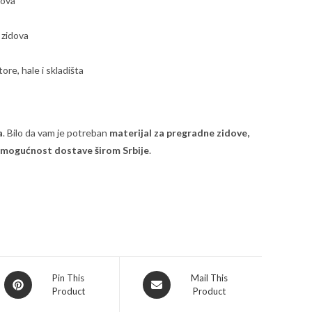
dova
 zidova
re, hale i skladišta
a
. Bilo da vam je potreban
materijal za pregradne zidove,
mogućnost dostave širom Srbije
.
Opens
Opens
Pin This
Mail This
Product
Product
in
in
a
a