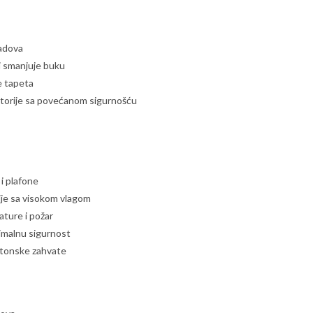
radova
i smanjuje buku
e tapeta
ostorije sa povećanom sigurnošću
i plafone
ije sa visokom vlagom
ture i požar
imalnu sigurnost
ektonske zahvate