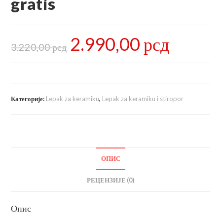
gratis
2.990,00
рсд
Оригинална
Тренутна
цена
цена
3.220,00
рсд
је
је:
била:
2.990,00 рсд.
3.220,00 рсд.
Категорије:
Lepak za keramiku
,
Lepak za keramiku i stiropor
ОПИС
РЕЦЕНЗИЈЕ (0)
Опис