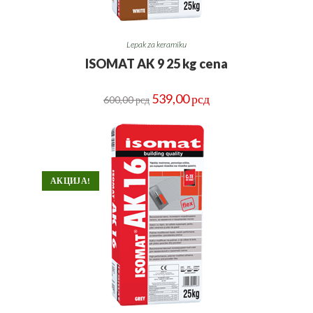
Lepak za keramiku
ISOMAT AK 9 25 kg cena
Оригинална
Тренутна
539,00
рсд
600,00
рсд
цена
цена
је
је:
била:
539,00 рсд.
600,00 рсд.
АКЦИЈА!