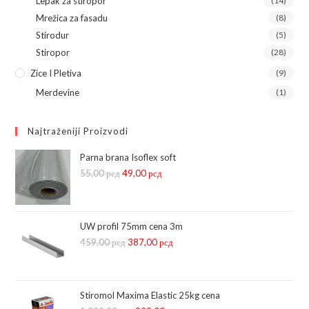
Lepak za stiropor
(14)
Mrežica za fasadu
(8)
Stirodur
(5)
Stiropor
(28)
Zice I Pletiva
(9)
Merdevine
(1)
Najtraženiji Proizvodi
Parna brana Isoflex soft
55,00
рсд
Оригинална
49,00
рсд
Тренутна
цена
цена
је
је:
била:
49,00 рсд.
UW profil 75mm cena 3m
459,00
рсд
55,00 рсд.
Оригинална
387,00
рсд
Тренутна
цена
цена
је
је:
била:
387,00 рсд.
Stiromol Maxima Elastic 25kg cena