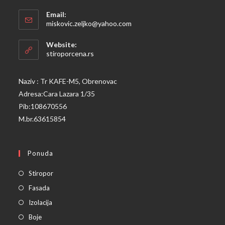
Opens
Email:
in
Opens
miskovic.zeljko@yahoo.com
your
in
your
application
Website:
application
stiroporcena.rs
Naziv : Tr KAFE-M5, Obrenovac
Adresa:Cara Lazara 1/35
Pib:108670556
M.br.63615854
Ponuda
Opens
Stiropor
in
Opens
Fasada
a
in
Opens
Izolacija
new
a
in
Opens
Boje
tab
new