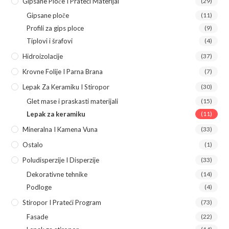
Gipsane Ploče I Prateći Materijal
(29)
Gipsane ploče
(11)
Profili za gips ploce
(9)
Tiplovi i šrafovi
(4)
Hidroizolacije
(37)
Krovne Folije I Parna Brana
(7)
Lepak Za Keramiku I Stiropor
(30)
Glet mase i praskasti materijali
(15)
Lepak za keramiku
(11)
Mineralna I Kamena Vuna
(33)
Ostalo
(1)
Poludisperzije I Disperzije
(33)
Dekorativne tehnike
(14)
Podloge
(4)
Stiropor I Prateći Program
(73)
Fasade
(22)