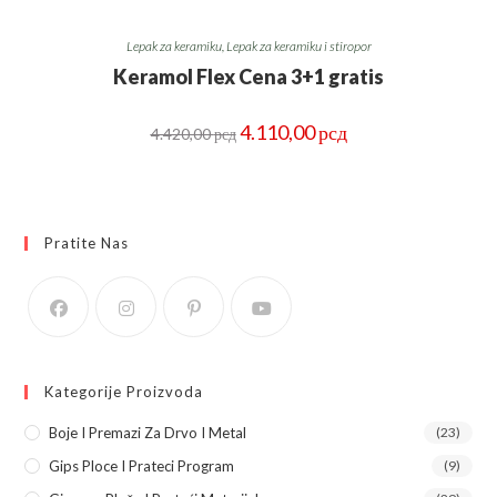
Lepak za keramiku
,
Lepak za keramiku i stiropor
Keramol Flex Cena 3+1 gratis
Оригинална
Тренутна
4.110,00
рсд
4.420,00
рсд
цена
цена
је
је:
била:
4.110,00 рсд.
4.420,00 рсд.
Pratite Nas
Kategorije Proizvoda
Boje I Premazi Za Drvo I Metal
(23)
Gips Ploce I Prateci Program
(9)