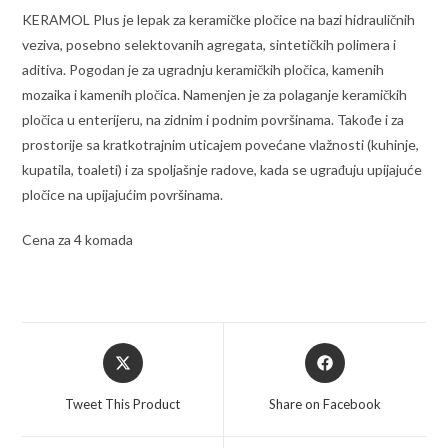
KERAMOL Plus je lepak za keramičke pločice na bazi hidrauličnih
veziva, posebno selektovanih agregata, sintetičkih polimera i
aditiva. Pogodan je za ugradnju keramičkih pločica, kamenih
mozaika i kamenih pločica. Namenjen je za polaganje keramičkih
pločica u enterijeru, na zidnim i podnim površinama. Takođe i za
prostorije sa kratkotrajnim uticajem povećane vlažnosti (kuhinje,
kupatila, toaleti) i za spoljašnje radove, kada se ugrađuju upijajuće
pločice na upijajućim površinama.
Cena za 4 komada
Opens
Opens
in
in
a
a
Tweet This Product
Share on Facebook
new
new
window
window