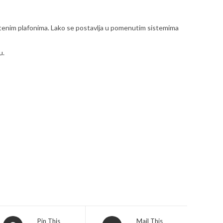
uštenim plafonima. Lako se postavlja u pomenutim sistemima
u.
Opens
Opens
Pin This
Mail This