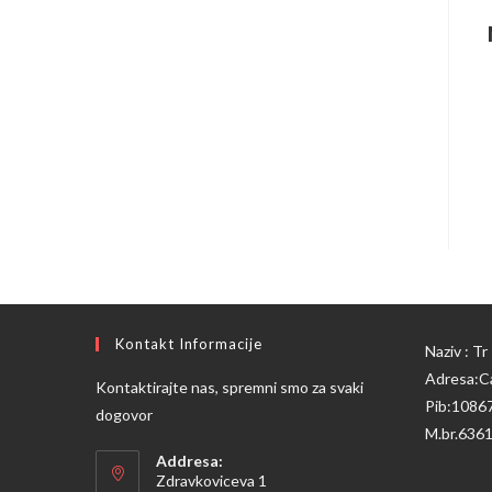
Kontakt Informacije
Naziv : T
Adresa:Ca
Kontaktirajte nas, spremni smo za svaki
Pib:1086
dogovor
M.br.636
Addresa:
Zdravkoviceva 1