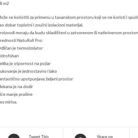
8 m2
ože se koristiti za primenu u tavanskom prostoru koji se ne koristi i sp
ao dobar toplotni i zvučni izolacioni materijal.
roizvodi moraju da budu skladišteni u zatvorenom ili natkrivenom prostor
rednosti NatuRoll Pro:
dličan je termoizolator
idrofoban
elika je otpornost na požar
ukovanje je jednostavno i lako
antastično upotpunjava željeni prostor
ekana je na dodir
iće manje prašine
ez mirisa.
Opens
Opens
Tweet This
Share on