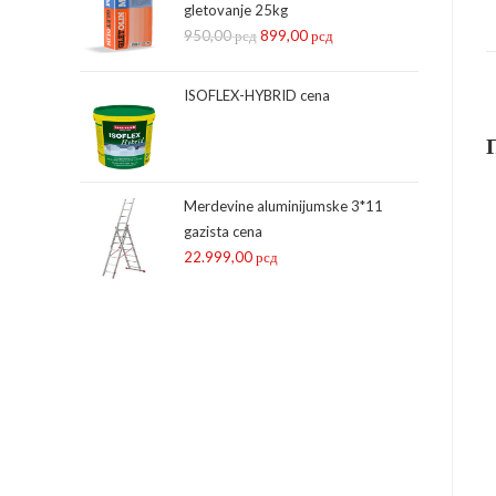
gletovanje 25kg
5.999,00 рсд.
950,00
рсд
Оригинална
899,00
рсд
Тренутна
цена
цена
је
је:
ISOFLEX-HYBRID cena
била:
899,00 рсд.
950,00 рсд.
Merdevine aluminijumske 3*11
gazista cena
22.999,00
рсд