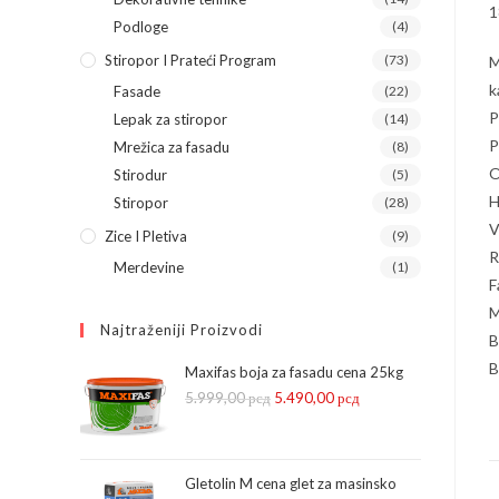
1
Podloge
(4)
Stiropor I Prateći Program
(73)
M
k
Fasade
(22)
P
Lepak za stiropor
(14)
P
Mrežica za fasadu
(8)
O
Stirodur
(5)
H
Stiropor
(28)
V
Zice I Pletiva
(9)
R
Merdevine
(1)
F
M
Najtraženiji Proizvodi
B
B
Maxifas boja za fasadu cena 25kg
5.999,00
рсд
Оригинална
5.490,00
рсд
Тренутна
цена
цена
је
је:
била:
5.490,00 рсд.
Gletolin M cena glet za masinsko