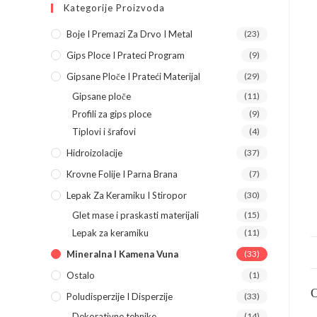
Kategorije Proizvoda
Boje I Premazi Za Drvo I Metal
(23)
Gips Ploce I Prateci Program
(9)
Gipsane Ploče I Prateći Materijal
(29)
Gipsane ploče
(11)
Profili za gips ploce
(9)
Tiplovi i šrafovi
(4)
Hidroizolacije
(37)
Krovne Folije I Parna Brana
(7)
Lepak Za Keramiku I Stiropor
(30)
Glet mase i praskasti materijali
(15)
Lepak za keramiku
(11)
Mineralna I Kamena Vuna
(33)
Ostalo
(1)
Poludisperzije I Disperzije
(33)
Dekorativne tehnike
(14)