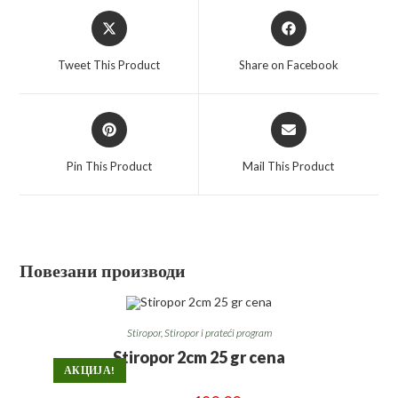
Opens
Opens
in
in
a
a
Tweet This Product
Share on Facebook
new
new
window
window
Opens
Opens
in
in
a
a
Pin This Product
Mail This Product
new
new
window
window
Повезани производи
Stiropor
,
Stiropor i prateći program
Stiropor 2cm 25 gr cena
АКЦИЈА!