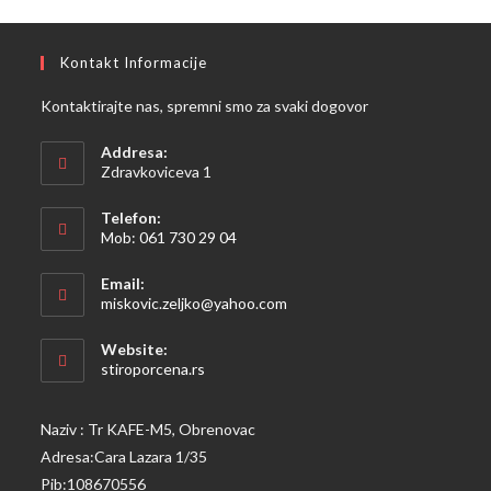
Kontakt Informacije
Kontaktirajte nas, spremni smo za svaki dogovor
Addresa:
Zdravkoviceva 1
Telefon:
Mob: 061 730 29 04
Opens
Email:
in
Opens
miskovic.zeljko@yahoo.com
your
in
your
application
Website:
application
stiroporcena.rs
Naziv : Tr KAFE-M5, Obrenovac
Adresa:Cara Lazara 1/35
Pib:108670556