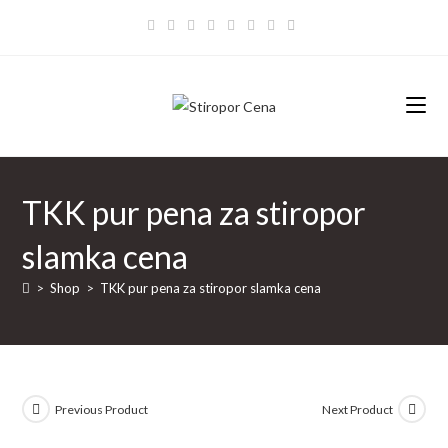
Skip
to
content
TKK pur pena za stiropor
slamka cena
>
Shop
>
TKK pur pena za stiropor slamka cena
Previous Product
Next Product