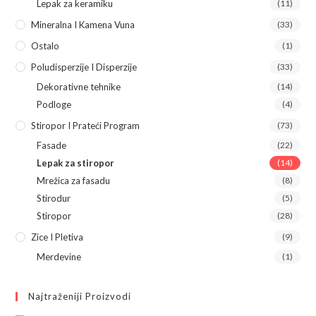
Lepak za keramiku
(11)
Mineralna I Kamena Vuna
(33)
Ostalo
(1)
Poludisperzije I Disperzije
(33)
Dekorativne tehnike
(14)
Podloge
(4)
Stiropor I Prateći Program
(73)
Fasade
(22)
Lepak za stiropor
(14)
Mrežica za fasadu
(8)
Stirodur
(5)
Stiropor
(28)
Zice I Pletiva
(9)
Merdevine
(1)
Najtraženiji Proizvodi