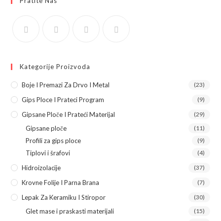
Pratite Nas
Kategorije Proizvoda
Boje I Premazi Za Drvo I Metal
(23)
Gips Ploce I Prateci Program
(9)
Gipsane Ploče I Prateći Materijal
(29)
Gipsane ploče
(11)
Profili za gips ploce
(9)
Tiplovi i šrafovi
(4)
Hidroizolacije
(37)
Krovne Folije I Parna Brana
(7)
Lepak Za Keramiku I Stiropor
(30)
Glet mase i praskasti materijali
(15)