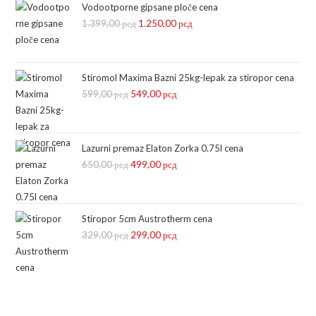
Vodootporne gipsane ploče cena
1.399,00
рсд
Оригинална
1.250,00
рсд
Тренутна
цена
цена
је
је:
била:
1.250,00 рсд.
Stiromol Maxima Bazni 25kg-lepak za stiropor cena
599,00
рсд
Оригинална
549,00
1.399,00 рсд.
рсд
Тренутна
цена
цена
је
је:
била:
549,00 рсд.
Lazurni premaz Elaton Zorka 0.75l cena
650,00
рсд
599,00 рсд.
Оригинална
499,00
рсд
Тренутна
цена
цена
је
је:
била:
499,00 рсд.
Stiropor 5cm Austrotherm cena
329,00
рсд
650,00 рсд.
Оригинална
299,00
рсд
Тренутна
цена
цена
је
је:
била:
299,00 рсд.
329,00 рсд.