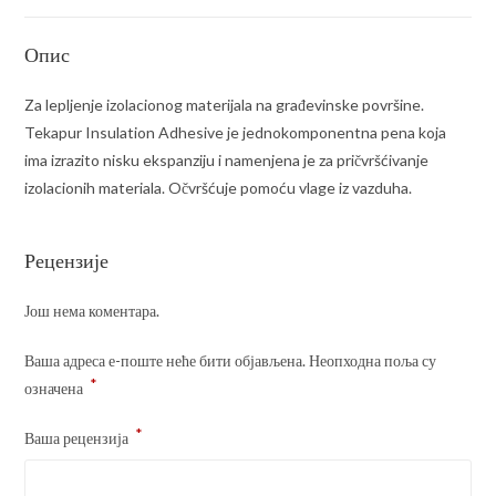
Опис
Za lepljenje izolacionog materijala na građevinske površine.
Tekapur Insulation Adhesive je jednokomponentna pena koja
ima izrazito nisku ekspanziju i namenjena je za pričvršćivanje
izolacionih materiala. Očvršćuje pomoću vlage iz vazduha.
Рецензије
Још нема коментара.
Ваша адреса е-поште неће бити објављена.
Неопходна поља су
*
означена
*
Ваша рецензија