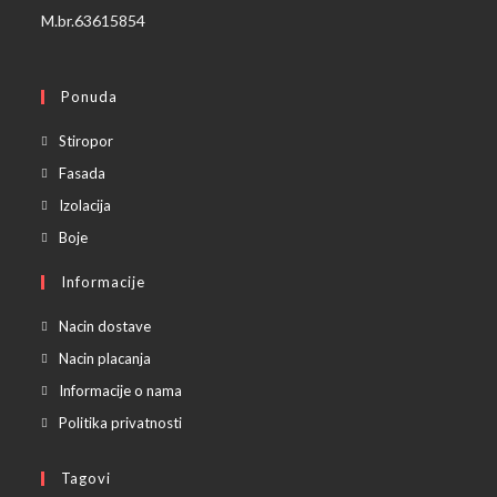
M.br.63615854
Ponuda
Opens
Stiropor
in
Opens
Fasada
a
in
Opens
Izolacija
new
a
in
Opens
Boje
tab
new
a
in
Informacije
tab
new
a
tab
new
Nacin dostave
tab
Nacin placanja
Informacije o nama
Politika privatnosti
Tagovi